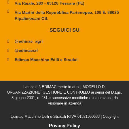
Via Raiale, 289 - 65128 Pescara (PE)
Via Martiri della Repubblica Partenopea, 108 E, 86025
Ripalimosani CB.
SEGUICI SU
@edimac_agri
@edimacsrl
Edimac Macchine Edili e Stradali
La società EDIMAC mette in atto il MODELLO DI
ORGANIZZAZIONE, GESTIONE E CONTROLLO ai sensi del D.Lgs.
8 giugno 2001, n. 231 e successive modifiche e integrazioni, da
visionare in azienda
Edimac Macchine Edili e Stradali P.IVA:01321950683 | Copyright
Privacy Policy