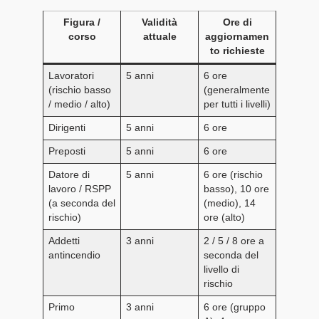
Figura /
Validità
Ore di
corso
attuale
aggiornamen
to richieste
Lavoratori
5 anni
6 ore
(rischio basso
(generalmente
/ medio / alto)
per tutti i livelli)
Dirigenti
5 anni
6 ore
Preposti
5 anni
6 ore
Datore di
5 anni
6 ore (rischio
lavoro / RSPP
basso), 10 ore
(a seconda del
(medio), 14
rischio)
ore (alto)
Addetti
3 anni
2 / 5 / 8 ore a
antincendio
seconda del
livello di
rischio
Primo
3 anni
6 ore (gruppo