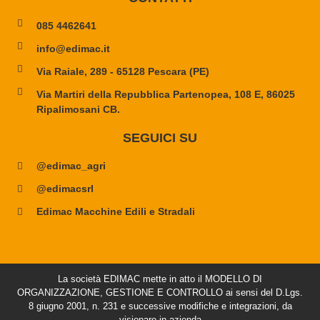
085 4462641
info@edimac.it
Via Raiale, 289 - 65128 Pescara (PE)
Via Martiri della Repubblica Partenopea, 108 E, 86025
Ripalimosani CB.
SEGUICI SU
@edimac_agri
@edimacsrl
Edimac Macchine Edili e Stradali
La società EDIMAC mette in atto il MODELLO DI
ORGANIZZAZIONE, GESTIONE E CONTROLLO ai sensi del D.Lgs.
8 giugno 2001, n. 231 e successive modifiche e integrazioni, da
visionare in azienda