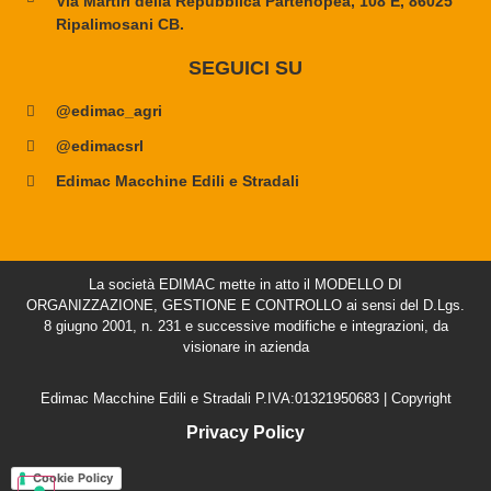
Via Martiri della Repubblica Partenopea, 108 E, 86025
Ripalimosani CB.
SEGUICI SU
@edimac_agri
@edimacsrl
Edimac Macchine Edili e Stradali
La società EDIMAC mette in atto il MODELLO DI
ORGANIZZAZIONE, GESTIONE E CONTROLLO ai sensi del D.Lgs.
8 giugno 2001, n. 231 e successive modifiche e integrazioni, da
visionare in azienda
Edimac Macchine Edili e Stradali P.IVA:01321950683 | Copyright
Privacy Policy
Cookie Policy