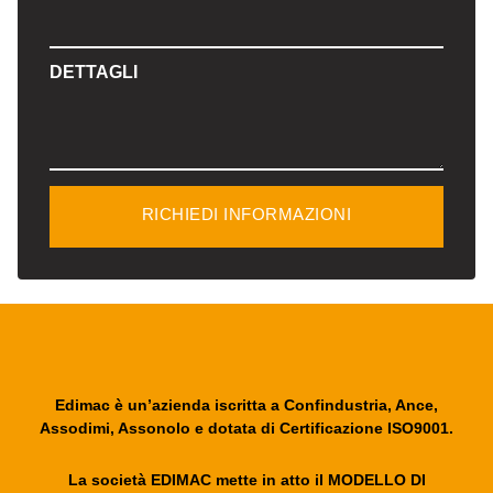
DETTAGLI
RICHIEDI INFORMAZIONI
Edimac è un’azienda iscritta a Confindustria, Ance,
Assodimi, Assonolo e dotata di Certificazione ISO9001.
La società EDIMAC mette in atto il MODELLO DI