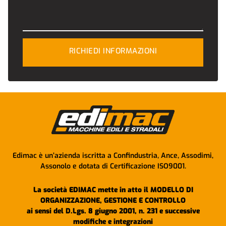
RICHIEDI INFORMAZIONI
Edimac è un’azienda iscritta a Confindustria, Ance, Assodimi,
Assonolo e dotata di Certificazione ISO9001.
La società EDIMAC mette in atto il MODELLO DI
ORGANIZZAZIONE, GESTIONE E CONTROLLO
ai sensi del D.Lgs. 8 giugno 2001, n. 231 e successive
modifiche e integrazioni