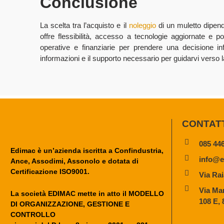
Conclusione
La scelta tra l’acquisto e il
noleggio
di un muletto dipend
offre flessibilità, accesso a tecnologie aggiornate e p
operative e finanziarie per prendere una decisione i
informazioni e il supporto necessario per guidarvi verso l
CONTAT
085 44
Edimac è un’azienda iscritta a Confindustria,
info@e
Ance, Assodimi, Assonolo e dotata di
Certificazione ISO9001.
Via Rai
Via Mar
La società EDIMAC mette in atto il MODELLO
108 E,
DI ORGANIZZAZIONE, GESTIONE E
CONTROLLO