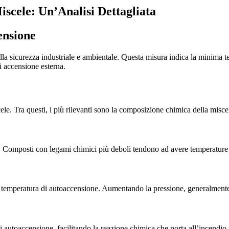
scele: Un’Analisi Dettagliata
ensione
la sicurezza industriale e ambientale. Questa misura indica la minima t
i accensione esterna.
le. Tra questi, i più rilevanti sono la composizione chimica della miscela
le. Composti con legami chimici più deboli tendono ad avere temperature
a temperatura di autoaccensione. Aumentando la pressione, generalmente,
i autoaccensione, facilitando la reazione chimica che porta all’incendio.