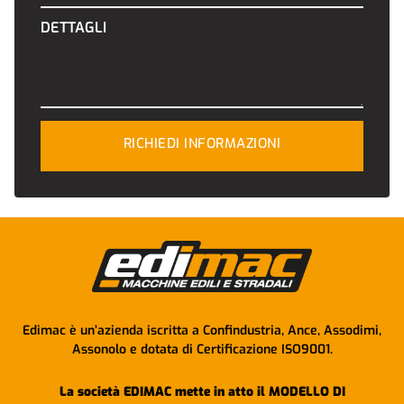
DETTAGLI
RICHIEDI INFORMAZIONI
Edimac è un’azienda iscritta a Confindustria, Ance, Assodimi,
Assonolo e dotata di Certificazione ISO9001.
La società EDIMAC mette in atto il MODELLO DI