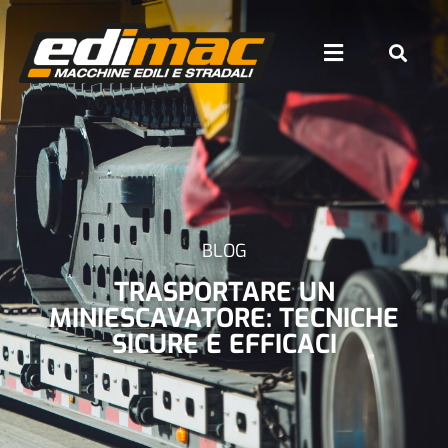
BLOG
TRASPORTARE UN
MINIESCAVATORE: TECNICHE
SICURE E EFFICACI