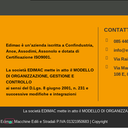
CONTAT
085 44
Edimac è un’azienda iscritta a Confindustria,
info@e
Ance, Assodimi, Assonolo e dotata di
Certificazione ISO9001.
Via Rai
Via Mar
La società EDIMAC mette in atto il MODELLO
108 E,
DI ORGANIZZAZIONE, GESTIONE E
CONTROLLO
ai sensi del D.Lgs. 8 giugno 2001, n. 231 e
successive modifiche e integrazioni
La società EDIMAC mette in atto il MODELLO DI ORGANIZZAZIO
Edimac Macchine Edili e Stradali P.IVA:01321950683 | Copyright