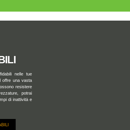
ILI
dabili nelle tue
d offre una vasta
possono resistere
rezzature, potrai
pi di inattività e
BILI