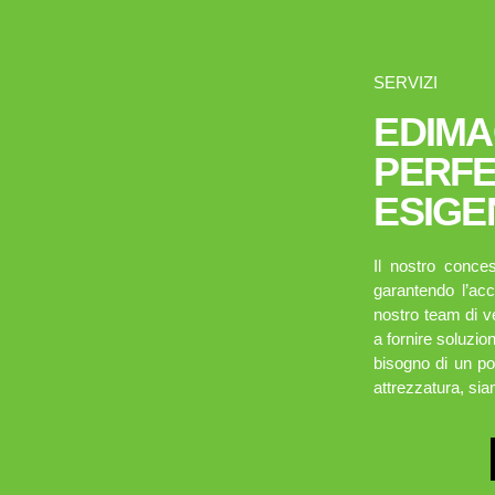
SERVIZI
EDIMA
PERFE
ESIGE
Il nostro conce
garantendo l’ac
nostro team di v
a fornire soluzio
bisogno di un pot
attrezzatura, sia