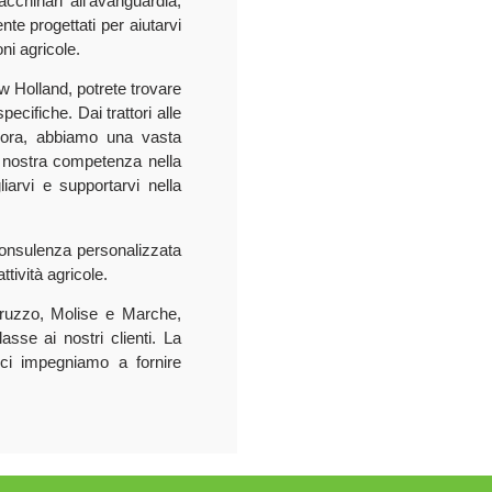
chinari all’avanguardia,
nte progettati per aiutarvi
ni agricole.
ew Holland, potrete trovare
ecifiche. Dai trattori alle
ancora, abbiamo una vasta
La nostra competenza nella
iarvi e supportarvi nella
consulenza personalizzata
ttività agricole.
ruzzo, Molise e Marche,
lasse ai nostri clienti. La
 ci impegniamo a fornire