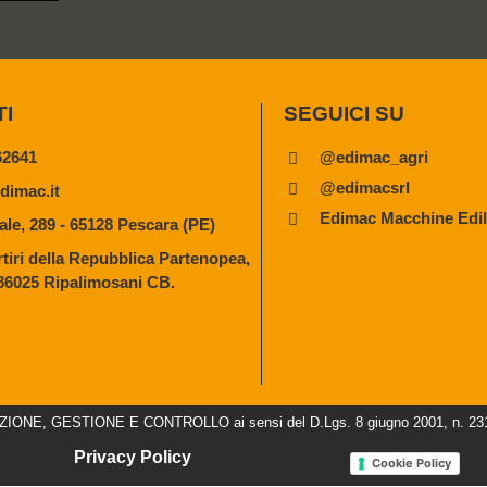
TI
SEGUICI SU
62641
@edimac_agri
@edimacsrl
dimac.it
Edimac Macchine Edili
ale, 289 - 65128 Pescara (PE)
tiri della Repubblica Partenopea,
 86025 Ripalimosani CB.
NE, GESTIONE E CONTROLLO ai sensi del D.Lgs. 8 giugno 2001, n. 231 e s
Privacy Policy
Cookie Policy