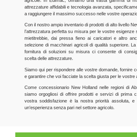
agricole. In Edimac, offriamo una vasta gamma di mac
attrezzature affidabili e tecnologia avanzata, specificame
a raggiungere il massimo successo nelle vostre operazio
Con il nostro ampio inventario di prodotti di alto livello N
l’attrezzatura perfetta su misura per le vostre esigenze sp
mietitrebbie, dai pressa fieno ai caricatori e altro 
selezione di macchinari agricoli di qualità superiore. 
fornitura di soluzioni su misura ci consente di consigl
scelta delle attrezzature.
Siamo qui per rispondere alle vostre domande, fornire 
e garantire che voi facciate la scelta giusta per le vostre a
Come concessionario New Holland nelle regioni di Ab
siamo orgogliosi di offrire prodotti e servizi di prima c
vostra soddisfazione è la nostra priorità assoluta, e
un’esperienza senza pari nel settore agricolo.