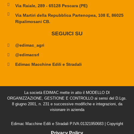
Via Raiale, 289 - 65128 Pescara (PE)
Via Martiri della Repubblica Partenopea, 108 E, 86025
Ripalimosani CB.
SEGUICI SU
@edimac_agri
@edimacsrl
Edimac Macchine Edili e Stradali
La società EDIMAC mette in atto il MODELLO DI
ORGANIZZAZIONE, GESTIONE E CONTROLLO ai sensi del D.Lgs.
8 giugno 2001, n. 231 e successive modifiche e integrazioni, da
visionare in azienda
Edimac Macchine Edili e Stradali P.IVA:01321950683 | Copyright
Privacy Policy