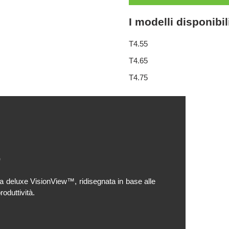
I modelli disponibil
T4.55
T4.65
T4.75
o
ina deluxe VisionView™, ridisegnata in base alle
oduttività.