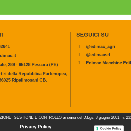
TI
SEGUICI SU
62641
@edimac_agri
@edimacsrl
dimac.it
Edimac Macchine Edili
ale, 289 - 65128 Pescara (PE)
tiri della Repubblica Partenopea,
 86025 Ripalimosani CB.
NE, GESTIONE E CONTROLLO ai sensi del D.Lgs. 8 giugno 2001, n. 231 e s
Privacy Policy
Cookie Policy