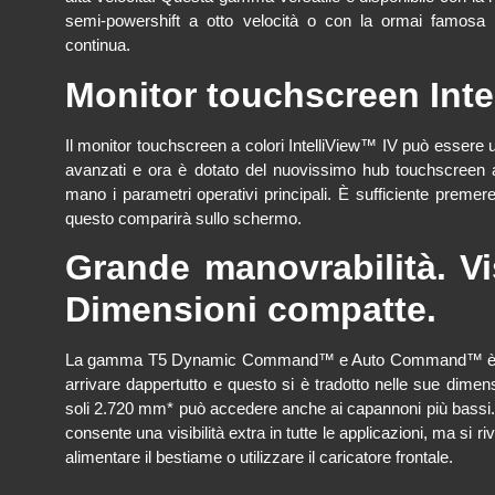
semi-powershift a otto velocità o con la ormai famos
continua.
Monitor touchscreen Intel
Il monitor touchscreen a colori IntelliView™ IV può essere ut
avanzati e ora è dotato del nuovissimo hub touchscreen 
mano i parametri operativi principali. È sufficiente preme
questo comparirà sullo schermo.
Grande manovrabilità. Vis
Dimensioni compatte.
La gamma T5 Dynamic Command™ e Auto Command™ è stata 
arrivare dappertutto e questo si è tradotto nelle sue dime
soli 2.720 mm* può accedere anche ai capannoni più bassi. 
consente una visibilità extra in tutte le applicazioni, ma si r
alimentare il bestiame o utilizzare il caricatore frontale.