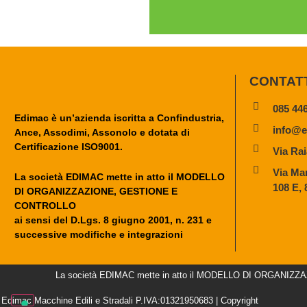
CONTAT
085 44
Edimac è un’azienda iscritta a Confindustria,
info@e
Ance, Assodimi, Assonolo e dotata di
Certificazione ISO9001.
Via Rai
Via Mar
La società EDIMAC mette in atto il MODELLO
108 E,
DI ORGANIZZAZIONE, GESTIONE E
CONTROLLO
ai sensi del D.Lgs. 8 giugno 2001, n. 231 e
successive modifiche e integrazioni
La società EDIMAC mette in atto il MODELLO DI ORGANIZZAZIO
Edimac Macchine Edili e Stradali P.IVA:01321950683 | Copyright