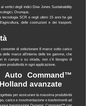
ai vertici degli indici Dow Jones Sustainability
 ecologici. Ovunque.
a tecnologia SCR e negli ultimi 15 anni ha già
’agricoltura, delle costruzioni e dei trasporti.
tà
nsente di selezionare 8 marce sotto carico
delle marce all’interno delle tre gamme, che
vori in campo o su strada, non c’è bisogno di
re produttività in ogni applicazione.
ione Auto Command™
 Holland avanzate
ogettata per assicurare la massima produttività
mpo, carico e movimentazione o trasferimenti ad
n la nuova trasmissione Dynamic Command™ con