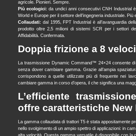
agricole. Pionieri. Sempre.
Più ecologici:
da undici anni consecutivi CNH Industrial è 
World e Europe per il settore dell’ingegneria industriale. Più
Collaudati:
dal 1995, FPT Industrial è all’avanguardia dell
prodotto oltre 2,5 milioni di sistemi SCR per i settori dell
Affidabilità. Confermata.
Doppia frizione a 8 veloci
La trasmissione Dynamic Command™ 24×24 consente di co
senza dover cambiare gamma. Grazie all’ampia spaziatura 
corrispondono a quelle utilizzate più di frequente nei la
cambiare gamma in corso d’opera, il che significa una maggio
L’efficiente trasmiss
offre caratteristiche New
La gamma collaudata di trattori T5 è stata appositamente pr
nello svolgimento di un ampio spettro di applicazioni: in ca
alta velocità. Questa gamma versatile è disponibile co