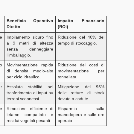
Beneficio Operativo
Impatto Finanziario
Diretto
(ROI)
e
Impilamento sicuro fino
Riduzione del 40% del
a 9 metri di altezza
tempo di stoccaggio.
senza danneggiare
l’imballaggio.
to
Movimentazione rapida
Riduzione dei costi di
di densità medio-alte
movimentazione per
per ciclo idraulico.
tonnellata.
r
Assoluta stabilità nel
Mitigazione del 95%
trasferimento di input su
delle rotture di stock
terreni sconnessi.
dovute a cadute.
e
Rimozione efficiente di
Risparmio sulla
letame compattato e
manodopera e sulle ore
residui vegetali pesanti.
operaio.