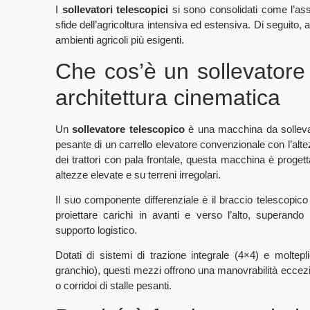
I
sollevatori telescopici
si sono consolidati come l’asse
sfide dell’agricoltura intensiva ed estensiva. Di seguito, a
ambienti agricoli più esigenti.
Che cos’è un sollevatore
architettura cinematica
Un
sollevatore telescopico
è una macchina da solleva
pesante di un carrello elevatore convenzionale con l’altez
dei trattori con pala frontale, questa macchina è proget
altezze elevate e su terreni irregolari.
Il suo componente differenziale è il braccio telescop
proiettare carichi in avanti e verso l’alto, superando 
supporto logistico.
Dotati di sistemi di trazione integrale (4×4) e moltepli
granchio), questi mezzi offrono una manovrabilità eccezi
o corridoi di stalle pesanti.