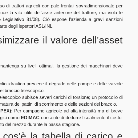
so di trattori agricoli con pale frontali sovradimensionate per
ce la vita utile dell’asse anteriore del trattore, ma viola le
o Legislativo 81/08). Ciò espone l’azienda a gravi sanzioni
arte degli ispettori ASL/INL.
mizzare il valore dell’asset
mantenga su livelli ottimali, la gestione dei macchinari deve
’olio idraulico previene il degrado delle pompe e delle valvole
del braccio telescopico.
elescopico subisce severi carichi di torsione; un protocollo di
matura dei pattini di scorrimento e delle sezioni del braccio.
APEX):
Per campagne agricole ad alta intensità ma di breve
tegici como
EDIMAC
consente di dedurre fiscalmente il costo,
to del mezzo durante la bassa stagione.
cos’è la tabella di carico e