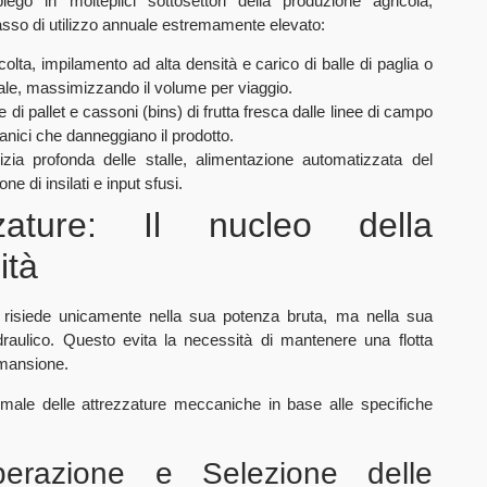
ego in molteplici sottosettori della produzione agricola,
asso di utilizzo annuale estremamente elevato:
lta, impilamento ad alta densità e carico di balle di paglia o
nale, massimizzando il volume per viaggio.
i pallet e cassoni (bins) di frutta fresca dalle linee di campo
canici che danneggiano il prodotto.
zia profonda delle stalle, alimentazione automatizzata del
e di insilati e input sfusi.
zature: Il nucleo della
ità
risiede unicamente nella sua potenza bruta, ma nella sua
draulico. Questo evita la necessità di mantenere una flotta
 mansione.
timale delle attrezzature meccaniche in base alle specifiche
erazione e Selezione delle