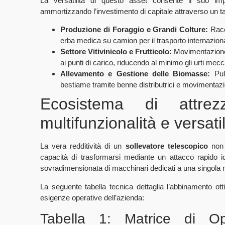
La versatilità di questo asset consente il suo impi
ammortizzando l’investimento di capitale attraverso un t
Produzione di Foraggio e Grandi Colture:
Racco
erba medica su camion per il trasporto internazio
Settore Vitivinicolo e Frutticolo:
Movimentazione d
ai punti di carico, riducendo al minimo gli urti mec
Allevamento e Gestione delle Biomasse:
Puli
bestiame tramite benne distributrici e movimentazion
Ecosistema di attrez
multifunzionalità e versatil
La vera redditività di un
sollevatore telescopico
non 
capacità di trasformarsi mediante un attacco rapido i
sovradimensionata di macchinari dedicati a una singola
La seguente tabella tecnica dettaglia l’abbinamento ot
esigenze operative dell’azienda:
Tabella 1: Matrice di Op