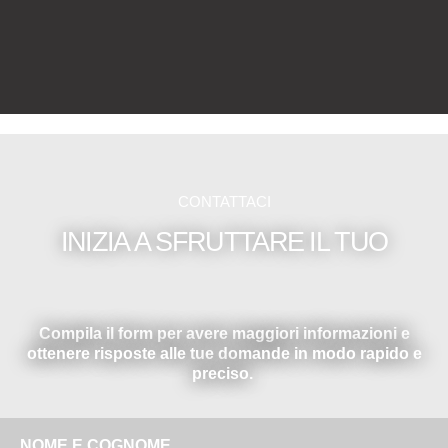
CONTATTACI
INIZIA A SFRUTTARE IL TUO
Compila il form per avere maggiori informazioni e
ottenere risposte alle tue domande in modo rapido e
preciso.
NOME E COGNOME